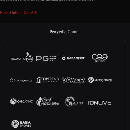
Rolet Online Duit Asli
Penyedia Games