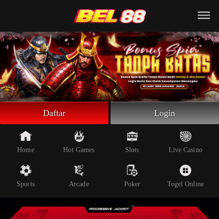
Beranda
Slot Online
Live Casino
Sportsbook
Arcade
Togel Online
Daftar
Login
Poker
Whatsapp
Home
Hot Games
Slots
Live Casino
Telegram
Sports
Arcade
Poker
Togel Online
Livechat