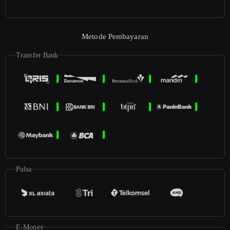
Metode Pembayaran
Transfer Bank
Pulsa
E-Money