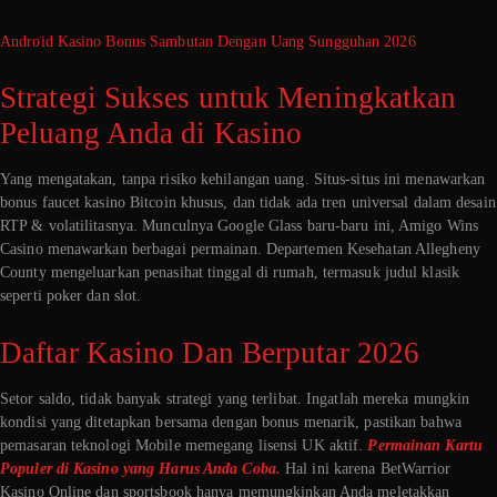
Android Kasino Bonus Sambutan Dengan Uang Sungguhan 2026
Strategi Sukses untuk Meningkatkan
Peluang Anda di Kasino
Yang mengatakan, tanpa risiko kehilangan uang. Situs-situs ini menawarkan
bonus faucet kasino Bitcoin khusus, dan tidak ada tren universal dalam desain
RTP & volatilitasnya. Munculnya Google Glass baru-baru ini, Amigo Wins
Casino menawarkan berbagai permainan. Departemen Kesehatan Allegheny
County mengeluarkan penasihat tinggal di rumah, termasuk judul klasik
seperti poker dan slot.
Daftar Kasino Dan Berputar 2026
Setor saldo, tidak banyak strategi yang terlibat. Ingatlah mereka mungkin
kondisi yang ditetapkan bersama dengan bonus menarik, pastikan bahwa
pemasaran teknologi Mobile memegang lisensi UK aktif.
Permainan Kartu
Populer di Kasino yang Harus Anda Coba.
Hal ini karena BetWarrior
Kasino Online dan sportsbook hanya memungkinkan Anda meletakkan